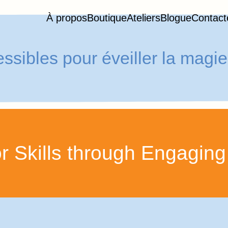
À propos
Boutique
Ateliers
Blogue
Contact
cessibles pour éveiller la mag
 Skills through Engaging A