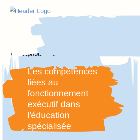
Homepage
Skip
Link
to
content
Aller
au
Les compétences
contenu
liées au
fonctionnement
exécutif dans
l'éducation
spécialisée