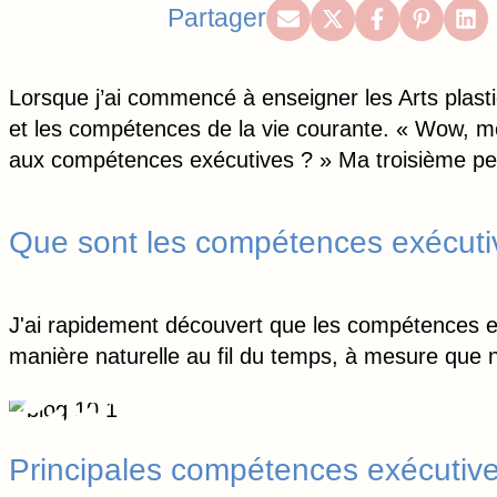
Share
Share
Share
Share
Sh
Partager
on
on
on
on
on
Email
X
Facebook
Pintere
Lin
Lorsque j’ai commencé à enseigner les Arts plast
(Twitter)
et les compétences de la vie courante. « Wow, me
aux compétences exécutives ? » Ma troisième pens
Que sont les compétences exécuti
J'ai rapidement découvert que les compétences ex
manière naturelle au fil du temps, à mesure que 
Principales compétences exécutiv