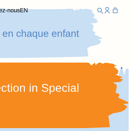
ez-nous
EN
ie en chaque enfant
ction in Special