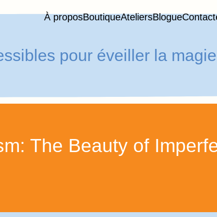
À propos
Boutique
Ateliers
Blogue
Contact
cessibles pour éveiller la mag
m: The Beauty of Imperfe